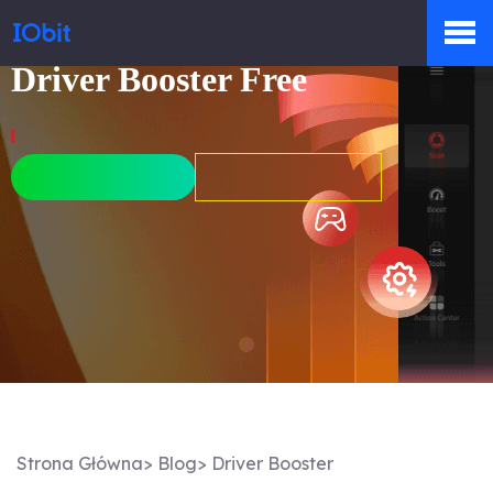
Driver Booster Free
Produkty
Sklep
Biuro prasowe
Pomoc
Strona Główna
>
Blog
>
Driver Booster
Partnerzy