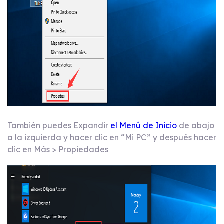
También puedes Expandir
el Menú de Inicio
de abajo
a la izquierda y hacer clic en “Mi PC” y después hacer
clic en Más > Propiedades