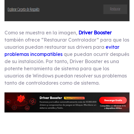
Como se muestra en la imagen,
Driver Booster
también ofrece “Restaurar Controlador” para que los
usuarios puedan restaurar sus drivers para
evitar
problemas incompatibles
que puedan ocurrir después
de su instalación. Por tanto, Driver Booster es una
potente herramienta de sistema para que los
usuarios de Windows puedan resolver sus problemas
tanto de controladores como de sistema.