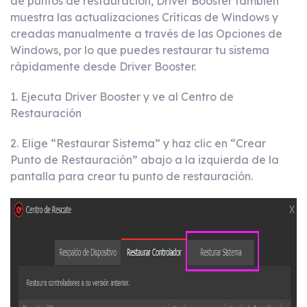
de puntos de restauración, Driver Booster también
muestra las actualizaciones Críticas de Windows y
creadas manualmente a través de las Opciones de
Windows, por lo que puedes restaurar tu sistema
rápidamente desde Driver Booster.
1. Ejecuta Driver Booster y ve al Centro de
Restauración
2. Elige “Restaurar Sistema” y haz clic en “Crear
Punto de Restauración” abajo a la izquierda de la
pantalla para crear tu punto de restauración.