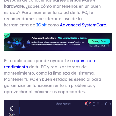
Después de conocer las
partes del software y
hardware
, ¿sabes cómo mantenerlos en un buen
estado? Para mantener la salud de tu PC, te
recomendamos considerar el uso de la
herramienta de
IObit
como
Advanced SystemCare
.
Esta aplicación puede ayudarte a
optimizar el
rendimiento
de tu PC y realizar tareas de
mantenimiento, como la limpieza del sistema.
Mantener tu PC en buen estado es esencial para
garantizar un funcionamiento sin problemas y
aprovechar al máximo sus capacidades.