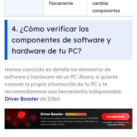
físicamente
cambiar
componentes
4. ¿Cómo verificar los
componentes de software y
hardware de tu PC?
Hemos conocido en detalle los elementos de
software y hardware de un PC. Ahora, si quieres
conocer la propia información de tu PC y te
recomendaremos una herramienta indispensable:
Driver Booster
de IObit.