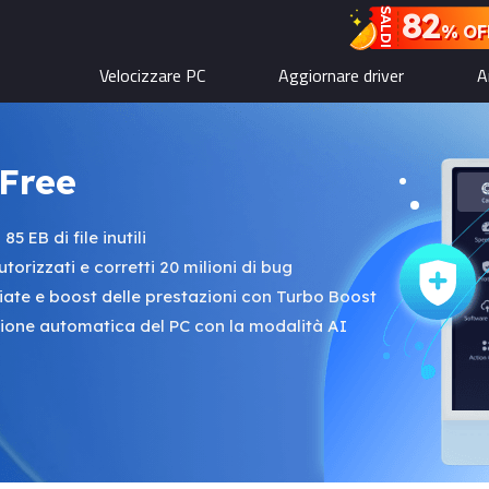
82
SALDI
% OF
Velocizzare PC
Aggiornare driver
A
Free
85 EB di file inutili
torizzati e corretti 20 milioni di bug
miate e boost delle prestazioni con Turbo Boost
ione automatica del PC con la modalità AI