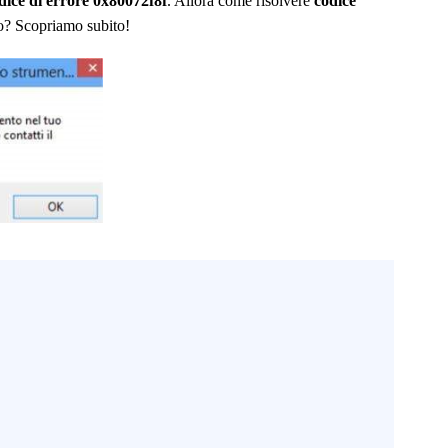
dice di errore 0x80072f8f
. Allora come risolvere
codice
o? Scopriamo subito!