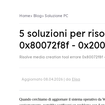
Home
>
Blog
>
Soluzione PC
5 soluzioni per ris
0x80072f8f - 0x20
Risolve media creation tool errore 0x80072f8f
Aggiornato 08.04.2026 | da
Elisa
Quando cerchiamo di aggiornare il sistema operativo da