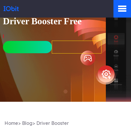
Driver Booster Free
Producten
Winkel
Persruimte
Ondersteuning
Home
>
Blog
>
Driver Booster
Partners