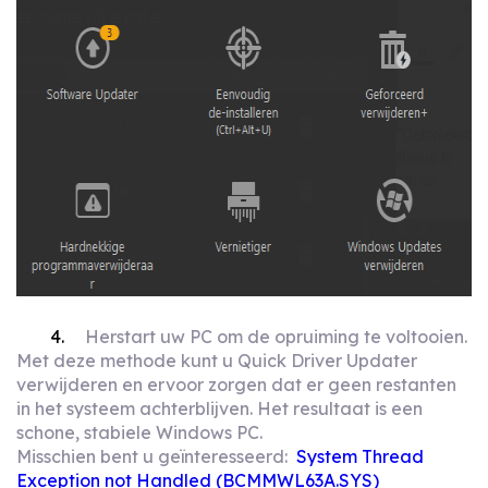
Herstart uw PC om de opruiming te voltooien.
Met deze methode kunt u Quick Driver Updater
verwijderen en ervoor zorgen dat er geen restanten
in het systeem achterblijven. Het resultaat is een
schone, stabiele Windows PC.
Misschien bent u geïnteresseerd:
System Thread
Exception not Handled (BCMMWL63A.SYS)