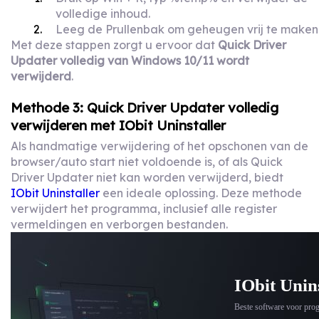
volledige inhoud.
Leeg de Prullenbak om geheugen vrij te maken
Met deze stappen zorgt u ervoor dat
Quick Driver
Updater volledig van Windows 10/11 wordt
verwijderd
.
Methode 3: Quick Driver Updater volledig
verwijderen met IObit Uninstaller
Als handmatige verwijdering of het opschonen van de
browser/auto start niet voldoende is, of als Quick
Driver Updater niet kan worden verwijderd, biedt
IObit Uninstaller
een ideale oplossing. Deze methode
verwijdert het programma, inclusief alle register
vermeldingen en verborgen bestanden.
IObit Unin
Beste software voor pro