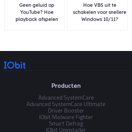
Geen geluid op
Hoe VBS uit te
YouTube? Hoe
schakelen voor snellere
playback afspelen
Windows 10/11?
Producten
Advanced SystemCare
Advanced SystemCare Ultimate
Driver Booster
IObit Malware Fighter
Smart Defrag
IObit Uninstaller