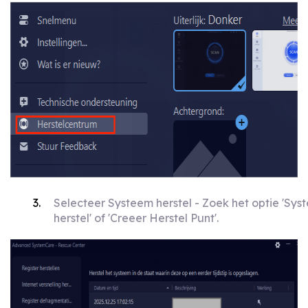
Selecteer Systeem herstel - Zoek het optie 'Sys
herstel' of 'Creeer Herstel Punt'.