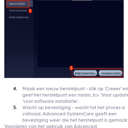
Maak een nieuw herstelpunt - klik op 'Creeer' en
geef het herstelpunt een naam, b.v. 'Voor update
'voor software installatie'.
Wacht op bevestiging - wacht tot het proces is
voltooid. Advanced SystemCare geeft een
bevestiging weer die het herstelpunt is gemaakt
Voordelen van het gebruik van Advanced