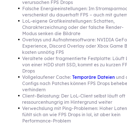
verursachen FPS Drops
Falsche Energieeinstellungen: Im Stromsparmo
verschenkst du dauerhaft FPS – auch mit gute
LoL-eigene Grafikeinstellungen: Schatten,
Charakterzeichnung oder der falsche Render-
Modus senken die Bildrate
Overlays und Aufnahmesoftware: NVIDIA GeFo
Experience, Discord Overlay oder Xbox Game 
kosten unnötig FPS
Veraltete oder fragmentierte Festplatte: Läuft
von einer HDD statt SSD, kommt es zu kurzen F
Drops
Vollgelaufener Cache:
Temporäre Dateien
und 
Configs nach Patches können FPS Drops beheb
verhindern
Client-Belastung: Der LoL-Client selbst läuft oft
ressourcenhungrig im Hintergrund weiter
Verwechslung mit Ping-Problemen: Hoher Laten
fühlt sich an wie FPS Drops in lol, ist aber kein
Performance-Problem