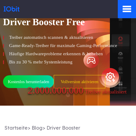
Driver Booster Free
Produkte
Treiber automatisch scannen & aktualisieren
Game-Ready-Treiber für maximale Gaming-Performance
Shop
Häufige Hardwareprobleme erkennen & beheben
Bis zu 30 % mehr Systemleistung
Presseraum
Kostenlos herunterladen
Vollversion aktivieren
2.000.000.000
Treiber aktualisiert
Support
Startseite
>
Blog
>
Driver Booster
Partner