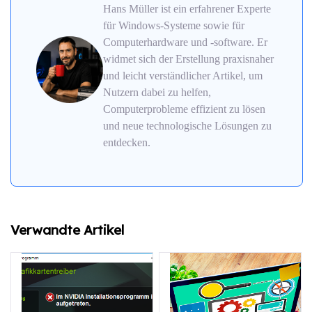
Hans Müller ist ein erfahrener Experte
für Windows-Systeme sowie für
Computerhardware und -software. Er
widmet sich der Erstellung praxisnaher
und leicht verständlicher Artikel, um
Nutzern dabei zu helfen,
Computerprobleme effizient zu lösen
und neue technologische Lösungen zu
entdecken.
Verwandte Artikel