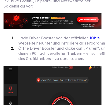
inklusive Grafik-, Chipsatz- und Netzwerktreiber.
So gehst du vor:
Lade Driver Booster von der offiziellen
IObit
-
Webseite herunter und installiere das Programm
Öffne Driver Booster und klicke auf „Prüfen“, u
deinen PC nach veralteten Treibern – einschließl
des Grafiktreibers – zu durchsuchen.