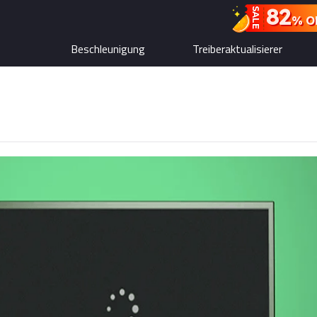
82
SALE
% O
Beschleunigung
Treiberaktualisierer