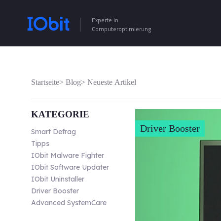
Experte in
Computeroptimierung
Startseite
>
Blog
>
Neueste Artikel
KATEGORIE
Driver Booster
Smart Defrag
Tipps
IObit Malware Fighter
IObit Software Updater
IObit Uninstaller
Driver Booster
Advanced SystemCare