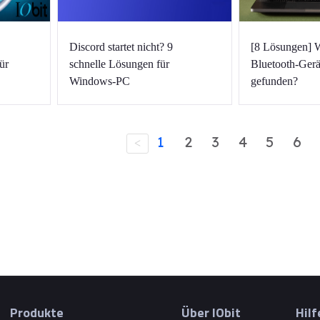
Discord startet nicht? 9
[8 Lösungen] 
ür
schnelle Lösungen für
Bluetooth-Gerä
Windows-PC
gefunden?
1
2
3
4
5
6
<
Produkte
Über IObit
Hilf