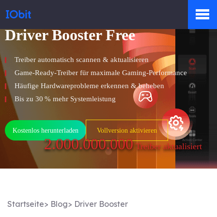
Driver Booster Free
Produkte
Treiber automatisch scannen & aktualisieren
Game-Ready-Treiber für maximale Gaming-Performance
Shop
Häufige Hardwareprobleme erkennen & beheben
Bis zu 30 % mehr Systemleistung
Presseraum
Kostenlos herunterladen
Vollversion aktivieren
2.000.000.000
Treiber aktualisiert
Support
Startseite
>
Blog
>
Driver Booster
Partner