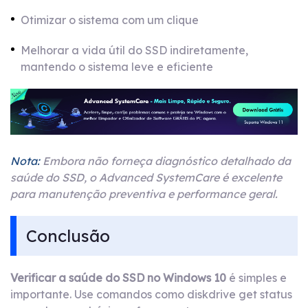
Otimizar o sistema com um clique
Melhorar a vida útil do SSD indiretamente,
mantendo o sistema leve e eficiente
Nota:
Embora não forneça diagnóstico detalhado da
saúde do SSD, o Advanced SystemCare é excelente
para manutenção preventiva e performance geral.
Conclusão
Verificar a saúde do SSD no Windows 10
é simples e
importante. Use comandos como diskdrive get status