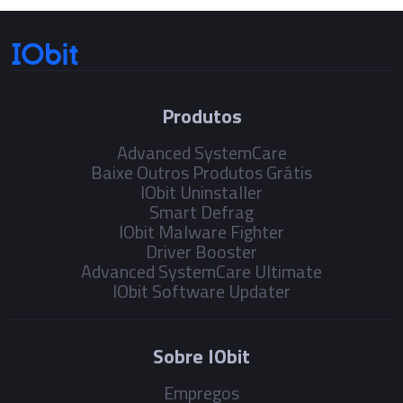
Produtos
Advanced SystemCare
Baixe Outros Produtos Grátis
IObit Uninstaller
Smart Defrag
IObit Malware Fighter
Driver Booster
Advanced SystemCare Ultimate
IObit Software Updater
Sobre IObit
Empregos