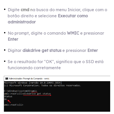
Digite
cmd
n
a busca do menu Iniciar, clique com o
botão direito e selecione
E
xecutar como
administrador
No prompt, digite o comando
WMIC
e pressionar
Enter
Digitar
diskdrive get status
e pressionar
Enter
Se o resultado for "OK", significa que o SSD está
funcionando corretamente