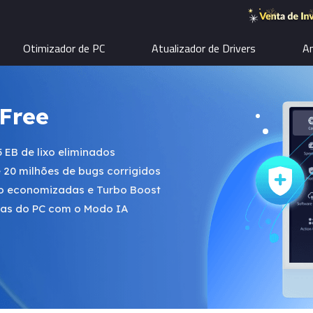
Otimizador de PC
Atualizador de Drivers
An
Free
 EB de lixo eliminados
 20 milhões de bugs corrigidos
ção economizadas e Turbo Boost
cas do PC com o Modo IA