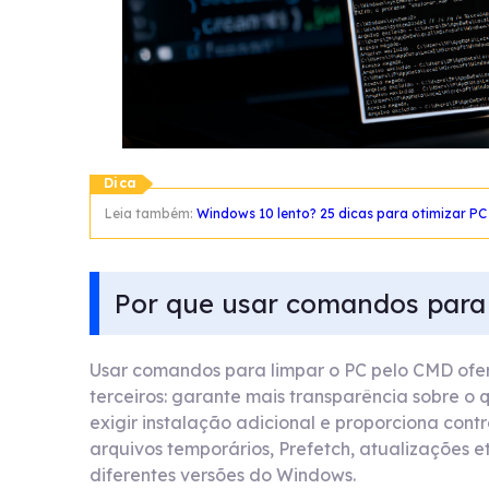
Dica
Leia também:
Windows 10 lento? 25 dicas para otimizar PC
Por que usar comandos para 
Usar comandos para limpar o PC pelo CMD ofe
terceiros: garante mais transparência sobre o
exigir instalação adicional e proporciona cont
arquivos temporários, Prefetch, atualizações e
diferentes versões do Windows.