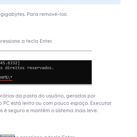
igabytes. Para removê-los:
ressione a tecla Enter.
ários da pasta do usuário, gerados por
 o PC está lento ou com pouco espaço. Executar
s é seguro e mantém o sistema mais leve.