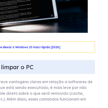
 e deixar o Windows 10 mais rápido [2026]
limpar o PC
rece vantagens claras em relação a softwares de
 que está sendo executado, é mais leve por não
role direto sobre o que será removido (cache,
tc.). Além disso, esses comandos funcionam em