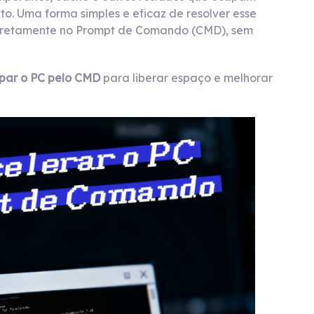
. Uma forma simples e eficaz de resolver esse
retamente no Prompt de Comando (CMD), sem
par o PC pelo CMD
para liberar espaço e melhorar