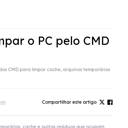
mpar o PC pelo CMD
dos CMD para limpar cache, arquivos temporários
Compartilhar este artigo
nti
porários, cache e outros resíduos que ocupam