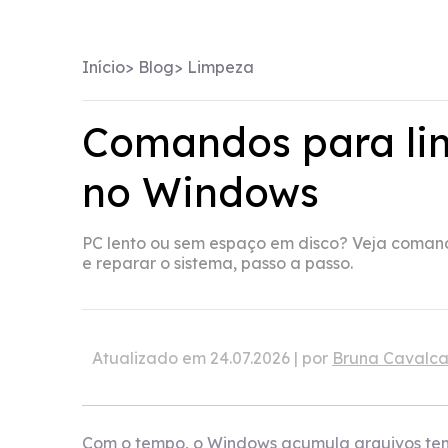
Início
>
Blog
>
Limpeza
Comandos para li
no Windows
PC lento ou sem espaço em disco? Veja coman
e reparar o sistema, passo a passo.
Atualizado em 24.07.2026 | por
Bruna Cavalca
Com o tempo, o Windows acumula arquivos tem