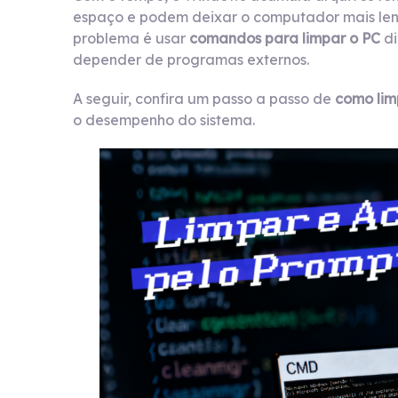
espaço e podem deixar o computador mais lento
problema é usar
comandos para limpar o PC
di
depender de programas externos.
A seguir, confira um passo a passo de
como lim
o desempenho do sistema.