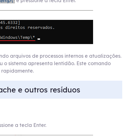
Temp\*
e pressione a tecla Enter.
o arquivos de processos internos e atualizações.
ou o sistema apresenta lentidão. Este comando
o rapidamente.
che e outros resíduos
sione a tecla Enter.