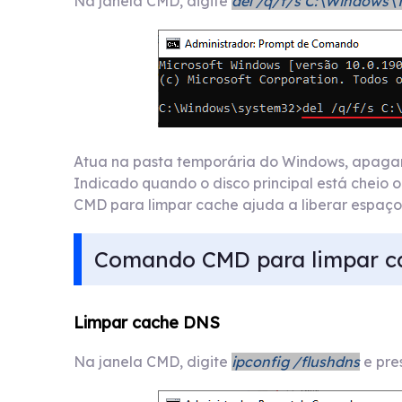
Na janela CMD, digite
del /q/f/s C:\Windows\
Atua na pasta temporária do Windows, apagand
Indicado quando o disco principal está cheio 
CMD para limpar cache ajuda a liberar espaç
Comando CMD para limpar ca
Limpar cache DNS
Na janela CMD, digite
ipconfig /flushdns
e pres