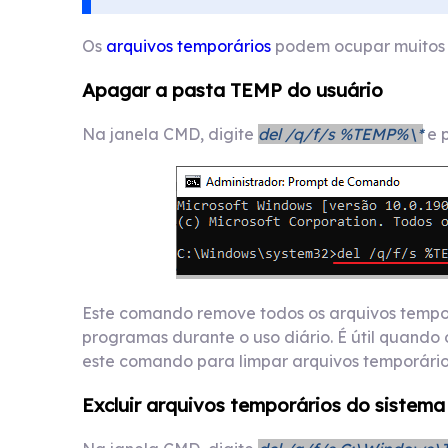
Os
arquivos temporários
podem ocupar muitos g
Apagar a pasta TEMP do usuário
Na janela CMD, digite
del /q/f/s %TEMP%\*
e p
Este comando remove todos os arquivos tempor
programas durante o uso diário. É útil quando
este comando para limpar arquivos temporário
Excluir arquivos temporários do sistema