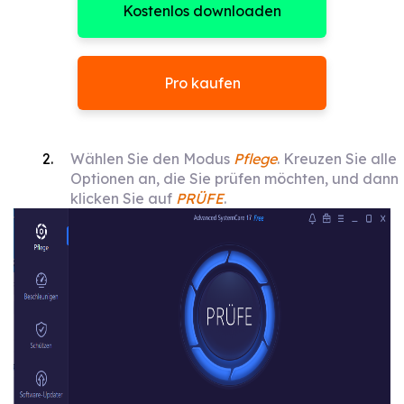
Kostenlos downloaden
Pro kaufen
Wählen Sie den Modus
Pflege
. Kreuzen Sie alle
Optionen an, die Sie prüfen möchten, und dann
klicken Sie auf
PRÜFE
.