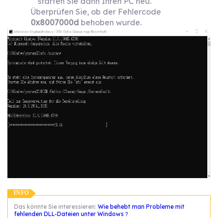
starten Sie dann Ihren PC neu.
Überprüfen Sie, ob der Fehlercode
0x8007000d
behoben wurde.
INFO
Das könnte Sie interessieren:
Wie behebt man Probleme mit
fehlenden DLL-Dateien unter Windows？