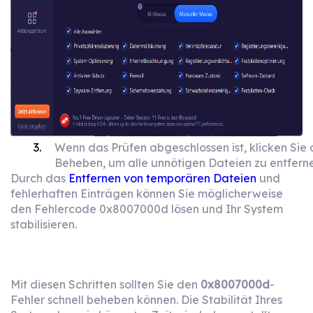
Wenn das Prüfen abgeschlossen ist, klicken Sie 
Beheben, um alle unnötigen Dateien zu entferne
Durch das
Entfernen von temporären Dateien
und
fehlerhaften Einträgen können Sie möglicherweise
den Fehlercode 0x8007000d lösen und Ihr System
stabilisieren.
Mit diesen Schritten sollten Sie den
0x8007000d
-
Fehler schnell beheben können. Die Stabilität Ihres