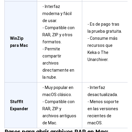
- Interfaz
moderna y fácil
de usar.
- Es de pago tras
- Compatible con
la prueba gratuita.
RAR, ZIP y otros
WinZip
- Consume más
formatos.
para Mac
recursos que
- Permite
Keka o The
compartir
Unarchiver.
archivos
directamente en
la nube.
- Muy popular en
- Interfaz
macOS clásico.
desactualizada.
StuffIt
- Compatible con
- Menos soporte
Expander
RAR, ZIP y
en las versiones
archivos antiguos
recientes de
de Mac.
macOS.
Pasos para abrir archivos RAR en Mac: