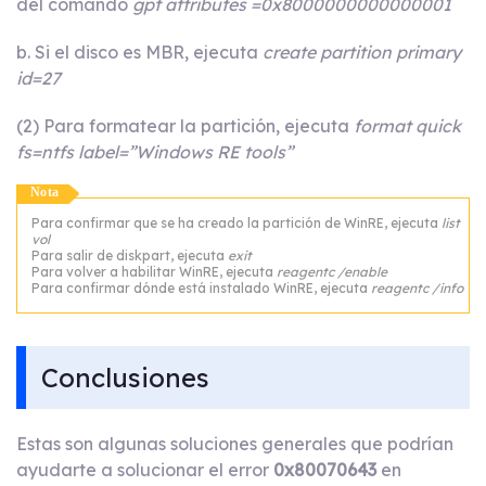
del comando
gpt attributes =0x8000000000000001
b. Si el disco es MBR, ejecuta
create partition primary
id=27
(2) Para formatear la partición, ejecuta
format quick
fs=ntfs label=”Windows RE tools”
Nota
Para confirmar que se ha creado la partición de WinRE, ejecuta
list
vol
Para salir de diskpart, ejecuta
exit
Para volver a habilitar WinRE, ejecuta
reagentc /enable
Para confirmar dónde está instalado WinRE, ejecuta
reagentc /info
Conclusiones
Estas son algunas soluciones generales que podrían
ayudarte a solucionar el error
0x80070643
en