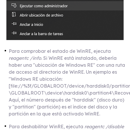
Para comprobar el estado de WinRE, ejecuta
reagentc /info
. Si WinRE está instalado, debería
haber una "ubicación de Windows RE" con una ruta
de acceso al directorio de WinRE. Un ejemplo es
"Windows RE ubicación:
[file://%3f/GLOBALROOT/device/harddisk0/partiti
\GLOBALROOT\device\harddisk0\partition4\Recov
Aquí, el número después de "harddisk" (disco duro)
y "partition" (partición) es el índice del disco y la
partición en la que está activado WinRE.
Para deshabilitar WinRE, ejecuta
reagentc /disable