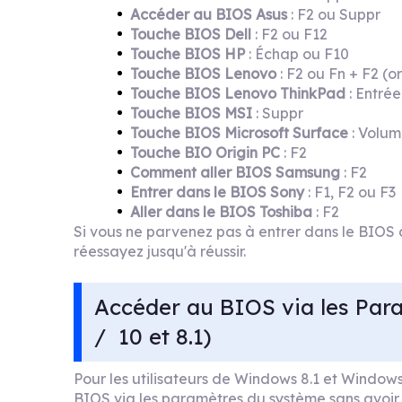
Accéder au BIOS Asus
: F2 ou Suppr
Touche BIOS Dell
: F2 ou F12
Touche BIOS HP
: Échap ou F10
Touche BIOS Lenovo
: F2 ou Fn + F2 (o
Touche BIOS Lenovo ThinkPad
: Entrée
Touche BIOS MSI
: Suppr
Touche BIOS Microsoft Surface
: Volum
Touche BIO Origin PC
: F2
Comment aller BIOS Samsung
: F2
Entrer dans le BIOS Sony
: F1, F2 ou F3
Aller dans le BIOS Toshiba
: F2
Si vous ne parvenez pas à entrer dans le BIOS 
réessayez jusqu'à réussir.
Accéder au BIOS via les Pa
/ 10 et 8.1)
Pour les utilisateurs de Windows 8.1 et Windows
BIOS via les paramètres du système sans avoir