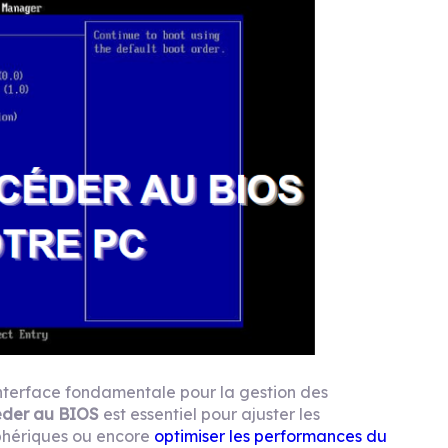
nterface fondamentale pour la gestion des
der au BIOS
est essentiel pour ajuster les
phériques ou encore
optimiser les performances du