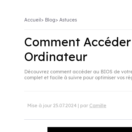
Accueil
>
Blog
>
Astuces
Comment Accéder 
Ordinateur
Découvrez comment accéder au BIOS de votre o
complet et facile à suivre pour optimiser vos r
Mise à jour 25.07.2024 | par
Camille