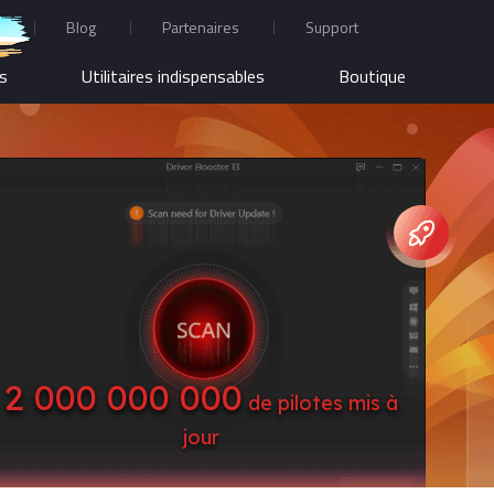
Blog
Partenaires
Support
us
Utilitaires indispensables
Boutique
2 000 000 000
de pilotes mis à
jour