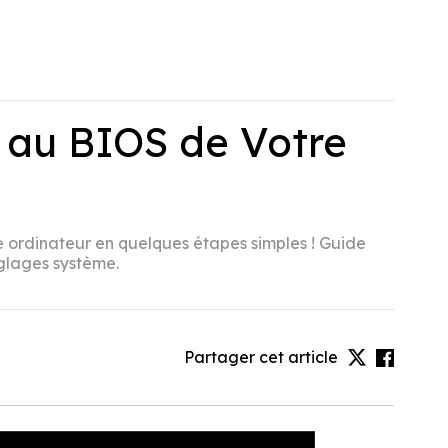
au BIOS de Votre
rdinateur en quelques étapes simples ! Guide
églages système.
Partager cet article