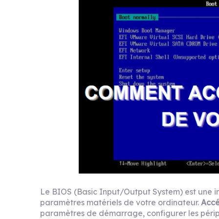
Le BIOS (Basic Input/Output System) est une i
paramètres matériels de votre ordinateur.
Accé
paramètres de démarrage, configurer les péri