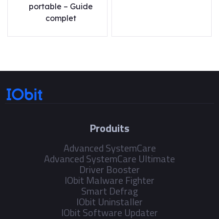
portable – Guide
complet
Produits
Advanced SystemCare
Advanced SystemCare Ultimate
Driver Booster
IObit Malware Fighter
Smart Defrag
IObit Uninstaller
IObit Software Updater