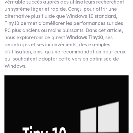
véritable succès auprès des utilisateurs recherchant
un système léger et rapide. Conçu pour offrir une
alternative plus fluide que Windows 10 standard,
Tiny10 permet d'améliorer les performances sur des
PC plus anciens ou moins puissants. Dans cet article,
nous explorerons ce qu'est
Windows Tiny10
, ses
avantages et ses inconvénients, des exemples
d'utilisation, ainsi qu'une recommandation pour ceux
qui souhaitent adopter cette version optimisée de
Windows.