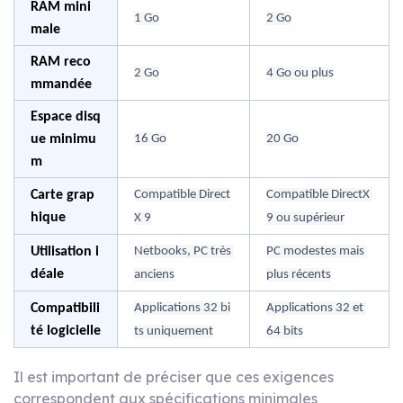
RAM mini
1 Go
2 Go
male
RAM reco
2 Go
4 Go ou plus
mmandée
Espace disq
ue minimu
16 Go
20 Go
m
Carte grap
Compatible Direct
Compatible DirectX 
hique
X 9
9 ou supérieur
Utilisation i
Netbooks, PC très 
PC modestes mais 
déale
anciens
plus récents
Compatibili
Applications 32 bi
Applications 32 et 
té logicielle
ts uniquement
64 bits
Il est important de préciser que ces exigences
correspondent aux spécifications minimales