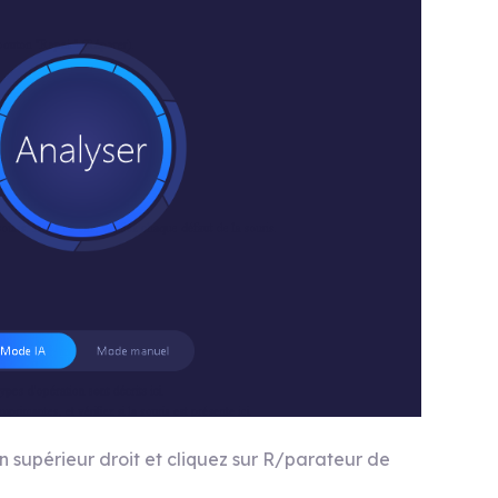
oin supérieur droit et cliquez sur R/parateur de