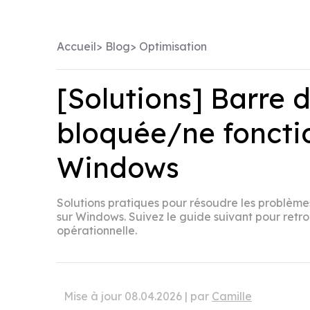
Accueil
>
Blog
>
Optimisation
[Solutions] Barre 
bloquée/ne fonctio
Windows
Solutions pratiques pour résoudre les problème
sur Windows. Suivez le guide suivant pour retr
opérationnelle.
Mise à jour 08.04.2026 | par
Camille