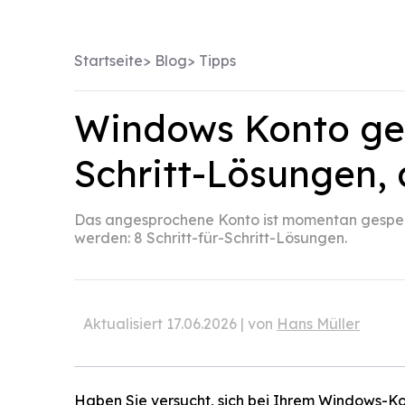
Startseite
>
Blog
>
Tipps
Windows Konto gesp
Schritt-Lösungen, d
Das angesprochene Konto ist momentan gesper
werden: 8 Schritt-für-Schritt-Lösungen.
Aktualisiert 17.06.2026 | von
Hans Müller
Haben Sie versucht, sich bei Ihrem Windows-K