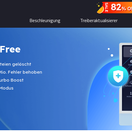
82
SALE
% O
Beschleunigung
Treiberaktualisierer
Free
ateien gelöscht
 Mio. Fehler behoben
Turbo Boost
-Modus