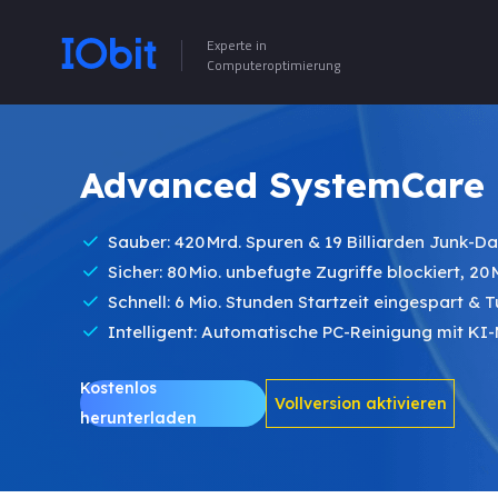
Experte in
Computeroptimierung
Advanced SystemCare 
Sauber: 420 Mrd. Spuren & 19 Billiarden Junk-D
Sicher: 80 Mio. unbefugte Zugriffe blockiert, 20
Schnell: 6 Mio. Stunden Startzeit eingespart & 
Intelligent: Automatische PC-Reinigung mit KI
Kostenlos
Vollversion aktivieren
herunterladen