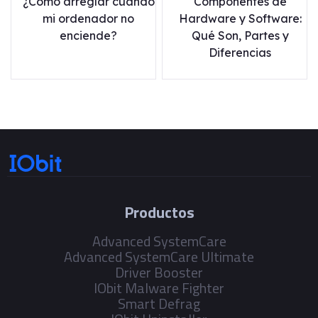
¿Cómo arreglar cuando
Componentes de
mi ordenador no
Hardware y Software:
enciende?
Qué Son, Partes y
Diferencias
Productos
Advanced SystemCare
Advanced SystemCare Ultimate
Driver Booster
IObit Malware Fighter
Smart Defrag