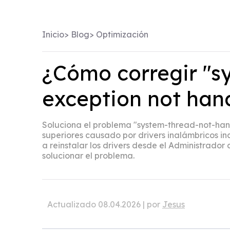
Inicio
>
Blog
>
Optimización
¿Cómo corregir "s
exception not han
Soluciona el problema "system-thread-not-han
superiores causado por drivers inalámbricos i
a reinstalar los drivers desde el Administrador 
solucionar el problema.
Actualizado 08.04.2026 | por
Jesus