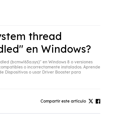
ystem thread
dled" en Windows?
dled (bcmwl63a.sys)" en Windows 8 o versiones
ncompatibles o incorrectamente instalados. Aprende
de Dispositivos o usar Driver Booster para
Compartir este artículo