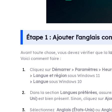
Étape 1 : Ajouter l’anglais c
Avant toute chose, vous devez vérifier que la
l
Voici comment faire :
Cliquez sur
Démarrer > Paramètres > Heur
> Langue et région
sous Windows 11
>
Langue
sous Windows 10
Dans la section
Langues préférées
, assur
Uni)
est bien présent
Sinon, cliquez sur
Ajo
.
Sélectionnez
Anglais (États-Unis)
ou
Angla