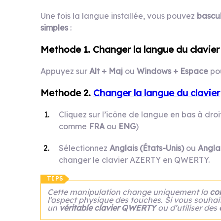
Une fois la langue installée, vous pouvez
bascu
simples
:
Methode
1.
Changer la langue du clavier
Appuyez sur
Alt + Maj
ou
Windows + Espace
pou
Methode
2.
Changer la langue du clavier
Cliquez sur l’icône de langue en bas à dro
comme
FRA
ou
ENG
)
Sélectionnez
Anglais (États-Unis)
ou
Angla
changer le clavier AZERTY en QWERTY.
TIPS
Cette manipulation change uniquement la
con
l’aspect physique des touches. Si vous souha
un
véritable clavier QWERTY
ou d’utiliser des