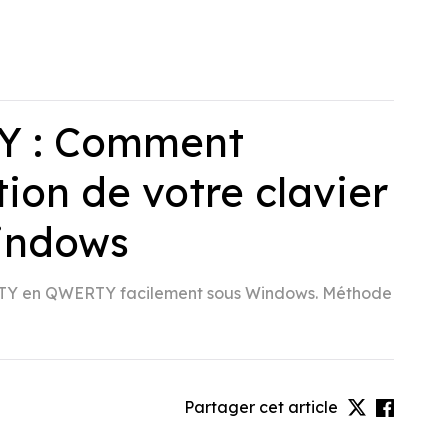
Y : Comment
tion de votre clavier
indows
RTY en QWERTY facilement sous Windows. Méthode
Partager cet article