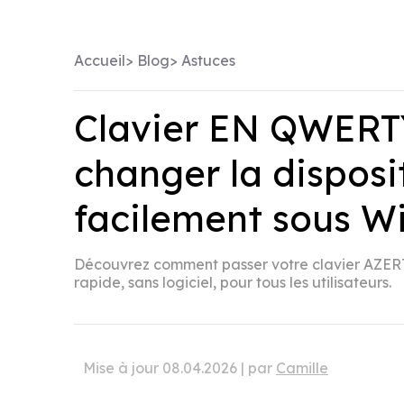
Accueil
>
Blog
>
Astuces
Clavier EN QWERT
changer la disposi
facilement sous W
Découvrez comment passer votre clavier AZE
rapide, sans logiciel, pour tous les utilisateurs.
Mise à jour 08.04.2026 | par
Camille