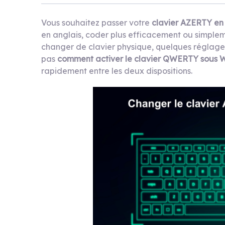
Vous souhaitez passer votre
clavier AZERTY e
en anglais, coder plus efficacement ou simplem
changer de clavier physique, quelques réglages
pas
comment activer le clavier QWERTY sous 
rapidement entre les deux dispositions.