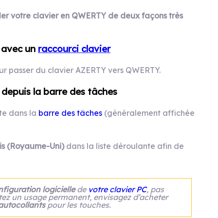
ler votre clavier en QWERTY de deux façons très
a
vec u
n
raccourci clavier
r passer du clavier AZERTY vers QWERTY.
d
epuis la barre des tâches
ite dans la
barre des tâches
(généralement affichée
is (Royaume-Uni)
dans la liste déroulante afin de
figuration logicielle
de
votre clavier PC
, pas
itez un usage permanent, envisagez d’acheter
autocollants
pour les touches.