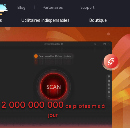
Blog
Partenaires
Support
us
Utilitaires indispensables
Boutique
2 000 000 000
de pilotes mis à
jour