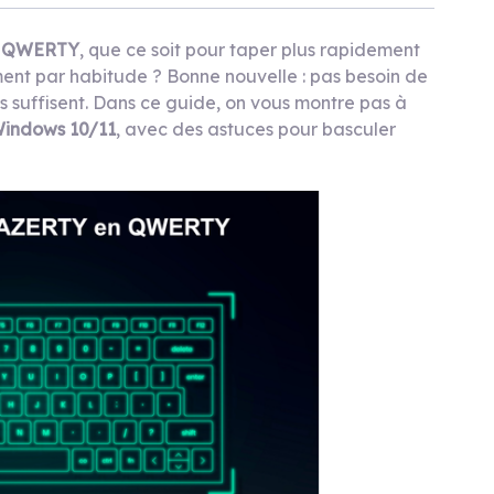
n QWERTY
, que ce soit pour taper plus rapidement
ent par habitude ? Bonne nouvelle : pas besoin de
 suffisent. Dans ce guide, on vous montre pas à
Windows 10/11
, avec des astuces pour basculer