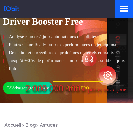
Driver Booster Free
Produits
Analyse et mise à jour automatiques des pilotes
Pilotes Game Ready pour des performances de jeu optimales
Boutique
Détection et correction des problèmes matériels courants
Jusqu’à +30% de performances pour un PC plus rapide et plus
fluide
Centre de presse
2 000 000 000
Télécharger gratuitement
Acheter PRO
de pilotes mis à jour
Support
Accueil
>
Blog
>
Astuces
Partenaires