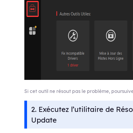
Si cet outil ne résout pas le problème, poursui
2. Exécutez l’utilitaire de R
Update