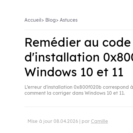
Accueil
>
Blog
>
Astuces
Remédier au code 
d'installation 0x8
Windows 10 et 11
L’erreur d'installation 0x800f020b correspond 
comment la corriger dans Windows 10 et 11.
Mise à jour 08.04.2026 | par
Camille