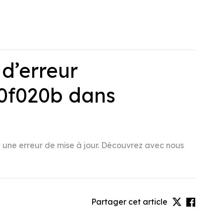
d’erreur
00f020b dans
à une erreur de mise à jour. Découvrez avec nous
Partager cet article