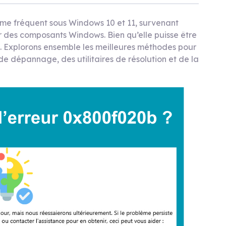
me fréquent sous Windows 10 et 11, survenant
ur des composants Windows. Bien qu’elle puisse être
ent. Explorons ensemble les meilleures méthodes pour
 de dépannage, des utilitaires de résolution et de la