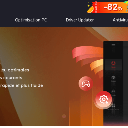
-82
PROMO
%
Optimisation PC
Driver Updater
Antivir
s
jeu optimales
ls courants
apide et plus fluide