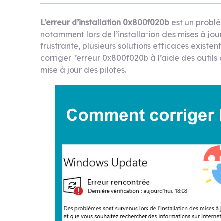
L’erreur d’installation 0x800f020b
est un problè
notamment lors de l’installation des mises à jo
frustrante, plusieurs solutions efficaces exist
corriger l’erreur 0x800f020b à l’aide des outils
mise à jour des pilotes.