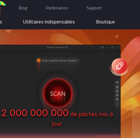
Blog
Partenaires
Support
us
Utilitaires indispensables
Boutique
2 000 000 000
de pilotes mis à
jour