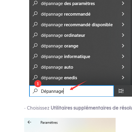
Choisissez
U
tilitaires
supplémentaires
de résol
-