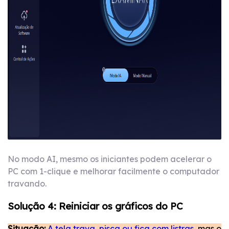
No modo AI, mesmo os iniciantes podem acelerar o
PC com 1-clique e melhorar facilmente o computador
travando.
Solução 4: Reiniciar os gráficos do PC
Situação:
A tela trava, pisca ou fica com listras
, mas o