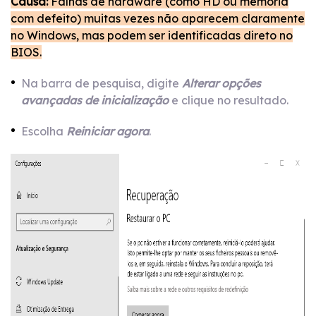
Causa:
Falhas de hardware (como HD ou memória
com defeito) muitas vezes não aparecem claramente
no Windows, mas podem ser identificadas direto no
BIOS.
Na barra de pesquisa, digite
Alterar opções
avançadas de inicialização
e clique no resultado.
Escolha
Reiniciar agora
.