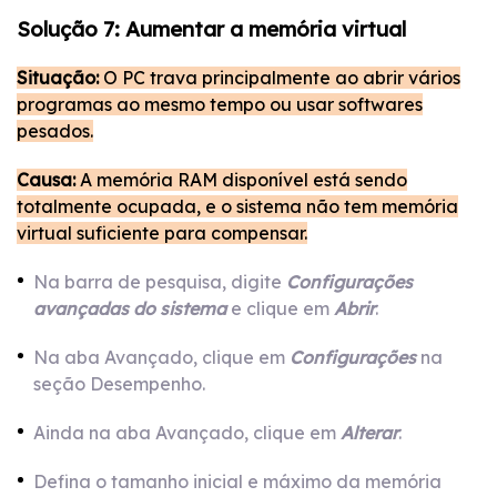
Solução 7: Aumentar a memória virtual
Situação:
O PC trava principalmente ao abrir vários
programas ao mesmo tempo ou usar softwares
pesados.
Causa:
A memória RAM disponível está sendo
totalmente ocupada, e o sistema não tem memória
virtual suficiente para compensar.
Na barra de pesquisa, digite
Configurações
avançadas do sistema
e clique em
Abrir
.
Na aba Avançado, clique em
Configurações
na
seção Desempenho.
Ainda na aba Avançado, clique em
Alterar
.
Defina o tamanho inicial e máximo da memória