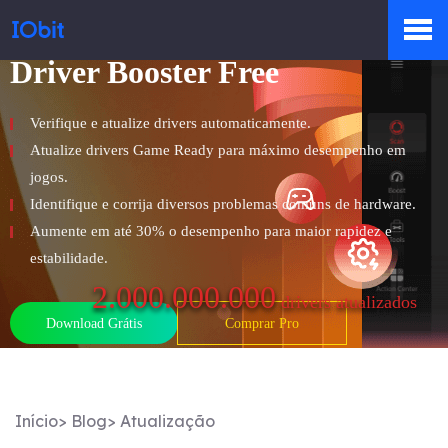
Driver Booster Free
Produtos
Verifique e atualize drivers automaticamente.
Atualize drivers Game Ready para máximo desempenho em
Loja
jogos.
Identifique e corrija diversos problemas comuns de hardware.
Aumente em até 30% o desempenho para maior rapidez e
Sala de Imprensa
estabilidade.
2.000.000.000
drivers atualizados
Download Grátis
Comprar Pro
Suporte
Início
>
Blog
>
Atualização
Parceiro