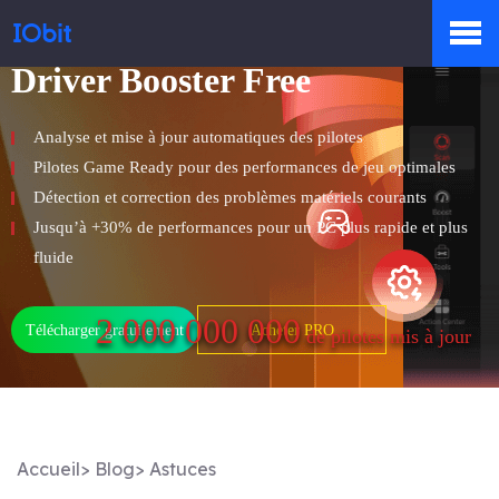
Driver Booster Free
Produits
Analyse et mise à jour automatiques des pilotes
Pilotes Game Ready pour des performances de jeu optimales
Boutique
Détection et correction des problèmes matériels courants
Jusqu’à +30% de performances pour un PC plus rapide et plus
fluide
Centre de presse
2 000 000 000
Télécharger gratuitement
Acheter PRO
de pilotes mis à jour
Support
Accueil
>
Blog
>
Astuces
Partenaires