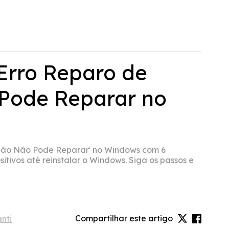
 Erro Reparo de
 Pode Reparar no
zação Não Pode Reparar' no Windows com 6
tivos até reinstalar o Windows. Siga os passos e
Compartilhar este artigo
nti