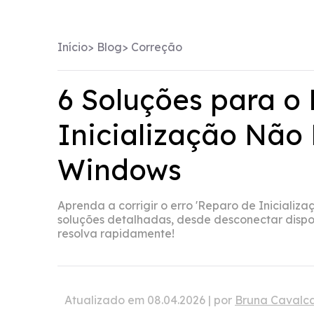
Início
>
Blog
>
Correção
6 Soluções para o
Inicialização Não
Windows
Aprenda a corrigir o erro 'Reparo de Iniciali
soluções detalhadas, desde desconectar disposi
resolva rapidamente!
Atualizado em 08.04.2026 | por
Bruna Cavalca