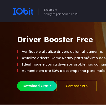
Expert em
Soluções para Saúde do PC
Driver Booster Free
Verifique e atualize drivers automaticamente.
Atualize drivers Game Ready para máximo de
Identifique e corrija diversos problemas comu
Aumente em até 30% o desempenho para maior 
Download Grátis
Comprar Pro