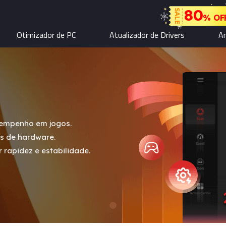
80
SALE
% OF
Otimizador de PC
Atualizador de Drivers
An
sempenho em jogos.
ns de hardware.
rapidez e estabilidade.