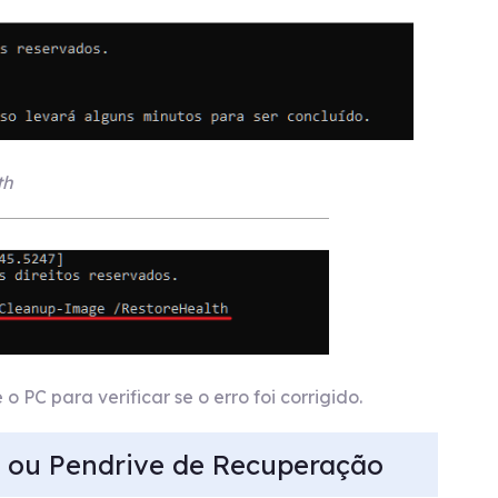
th
 PC para verificar se o erro foi corrigido.
o ou Pendrive de Recuperação