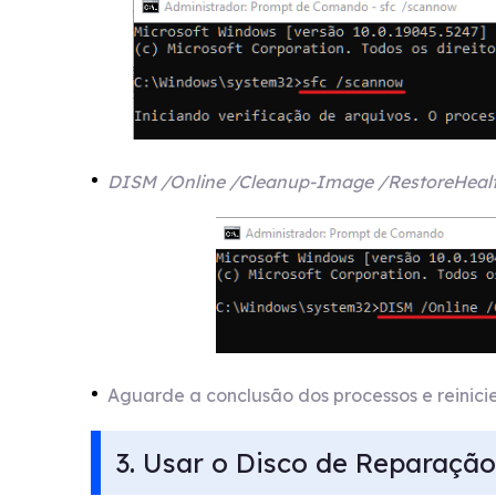
DISM /Online /Cleanup-Image /RestoreHeal
Aguarde a conclusão dos processos e reinicie o
3. Usar o Disco de Reparaçã