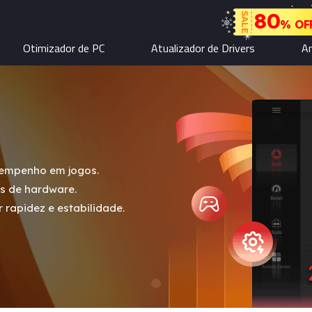
80
SALE
% OF
Otimizador de PC
Atualizador de Drivers
An
sempenho em jogos.
ns de hardware.
rapidez e estabilidade.