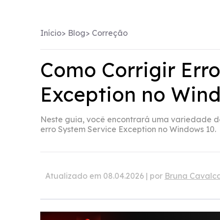
Início
>
Blog
>
Correção
Como Corrigir Err
Exception no Win
Neste guia, você encontrará uma variedade de
erro System Service Exception no Windows 10.
Atualizado em 08.04.2026 | por
Bruna Cavalca