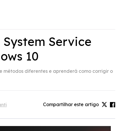
o System Service
dows 10
 métodos diferentes e aprenderá como corrigir o
Compartilhar este artigo
nti