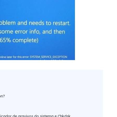
on?
icador de arquivos do sistema e Chkdsk