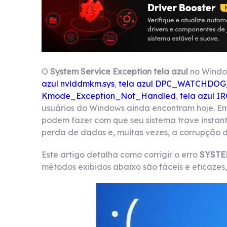
O
System Service Exception tela azul
no Window
azul nvlddmkm.sys
,
tela azul DPC_WATCHDO
Kmode_Exception_Not_Handled
,
tela azul 
usuários do Windows ainda encontram hoje. Emb
podem fazer com que seu sistema trave instan
perda de dados e, muitas vezes, a corrupção d
Este artigo detalha como corrigir o erro
SYSTE
métodos exibidos abaixo são fáceis e eficazes,