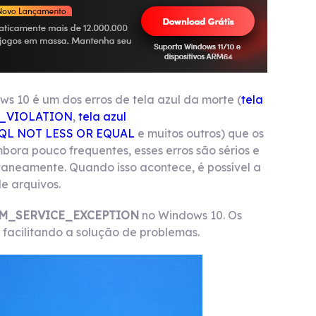
s 10 é um dos erros de tela azul da morte (
tela
G_VIOLATION
,
tela azul
IRQL NOT LESS OR EQUAL
e muitos outros) que os
ora pouco frequentes, esses erros são sérios e
taneamente. Quando isso acontece, é possível a
e arquivos.
M_SERVICE_EXCEPTION
no Windows 10. Os
 facilitando a solução de problemas.