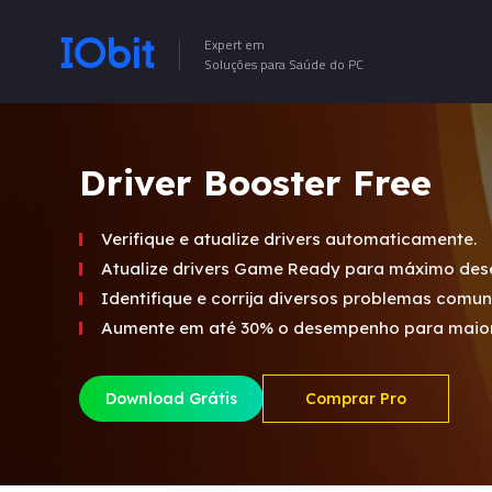
Expert em
Soluções para Saúde do PC
Driver Booster Free
Verifique e atualize drivers automaticamente.
Atualize drivers Game Ready para máximo de
Identifique e corrija diversos problemas comu
Aumente em até 30% o desempenho para maior 
Download Grátis
Comprar Pro