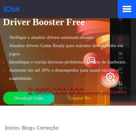
Driver Booster Free
Produtos
Verifique e atualize drivers automaticamente.
Atualize drivers Game Ready para máximo desempenho em
Loja
jogos.
Identifique e corrija diversos problemas comuns de hardware.
Aumente em até 30% o desempenho para maior rapidez e
Sala de Imprensa
estabilidade.
2.000.000.000
drivers atualizados
Download Grátis
Comprar Pro
Suporte
Início
>
Blog
>
Correção
Parceiro