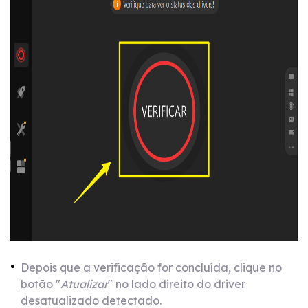
Depois que a verificação for concluída, clique no
botão "
Atualizar
" no lado direito do driver
desatualizado detectado.